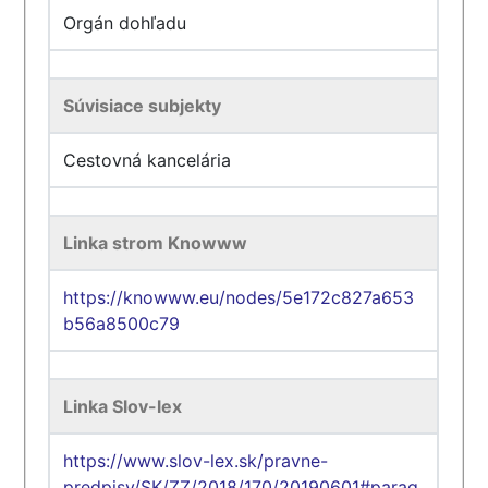
Orgán dohľadu
Súvisiace subjekty
Cestovná kancelária
Linka strom Knowww
https://knowww.eu/nodes/5e172c827a653
b56a8500c79
Linka Slov-lex
https://www.slov-lex.sk/pravne-
predpisy/SK/ZZ/2018/170/20190601#parag