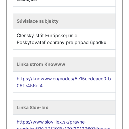
Súvisiace subjekty
Členský štát Európskej únie
Poskytovateľ ochrany pre prípad úpadku
Linka strom Knowww
https://knowww.eu/nodes/5e15cedeacc0fb
061e456ef4
Linka Slov-lex
https://www.slov-lex.sk/pravne-
predpisy/SK/ZZ/2018/170/20190601#parag