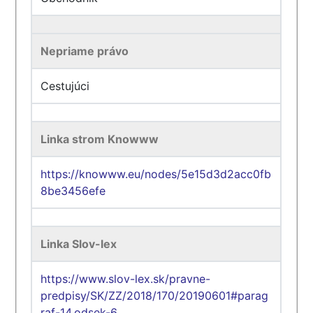
Nepriame právo
Cestujúci
Linka strom Knowww
https://knowww.eu/nodes/5e15d3d2acc0fb
8be3456efe
Linka Slov-lex
https://www.slov-lex.sk/pravne-
predpisy/SK/ZZ/2018/170/20190601#parag
raf-14.odsek-6