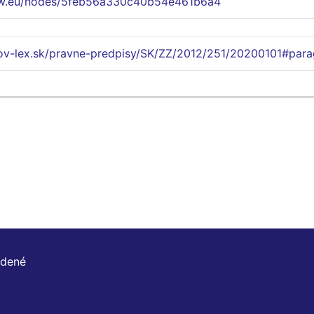
ww.eu/nodes/5feb56a330c40b54e461b6a4
lov-lex.sk/pravne-predpisy/SK/ZZ/2012/251/20200101#para
adené