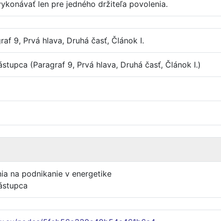
konávať len pre jedného držiteľa povolenia.
af 9, Prvá hlava, Druhá časť, Článok I.
tupca (Paragraf 9, Prvá hlava, Druhá časť, Článok I.)
nia na podnikanie v energetike
ástupca