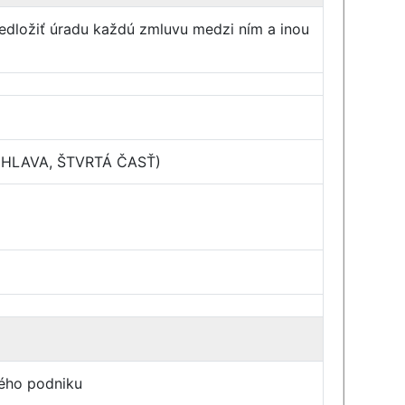
predložiť úradu každú zmluvu medzi ním a inou
RVÁ HLAVA, ŠTVRTÁ ČASŤ)
ného podniku