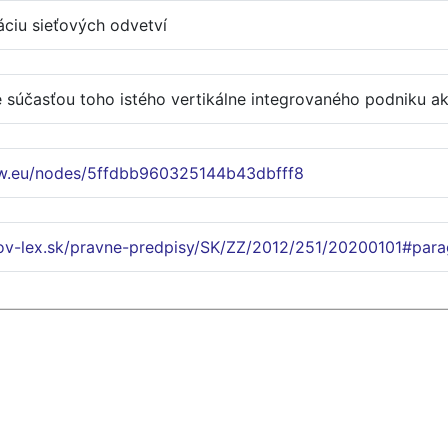
áciu sieťových odvetví
e súčasťou toho istého vertikálne integrovaného podniku ak
w.eu/nodes/5ffdbb960325144b43dbfff8
lov-lex.sk/pravne-predpisy/SK/ZZ/2012/251/20200101#para