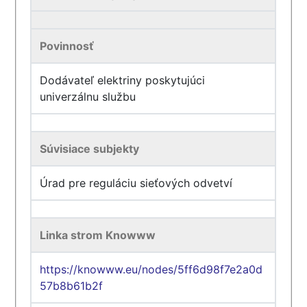
Povinnosť
Dodávateľ elektriny poskytujúci
univerzálnu službu
Súvisiace subjekty
Úrad pre reguláciu sieťových odvetví
Linka strom Knowww
https://knowww.eu/nodes/5ff6d98f7e2a0d
57b8b61b2f