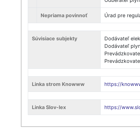
Odberateľ ply
Nepriama povinnoť
Úrad pre regul
Súvisiace subjekty
Dodávateľ elek
Dodávateľ ply
Prevádzkovateľ
Prevádzkovateľ
Linka strom Knowww
https://know
Linka Slov-lex
https://www.s