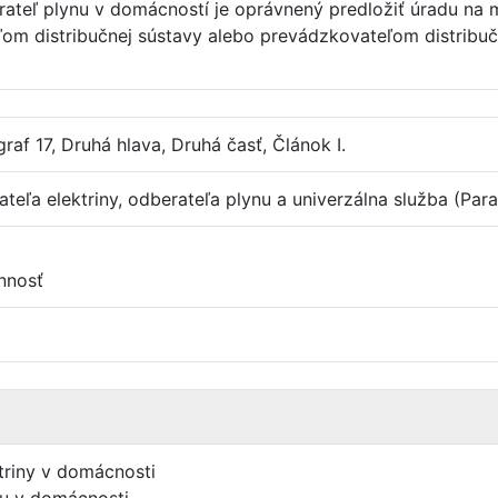
erateľ plynu v domácností je oprávnený predložiť úradu na
ľom distribučnej sústavy alebo prevádzkovateľom distribu
raf 17, Druhá hlava, Druhá časť, Článok I.
eľa elektriny, odberateľa plynu a univerzálna služba (Parag
nnosť
triny v domácnosti