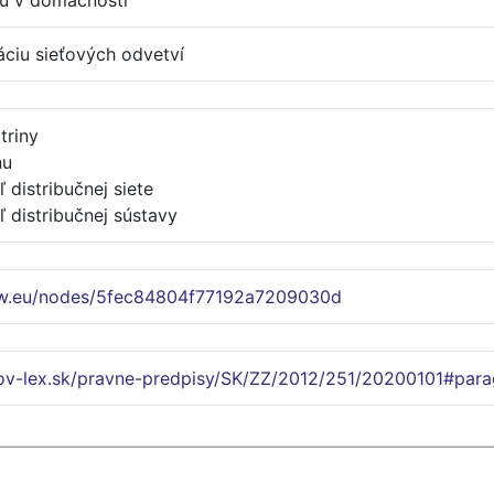
nu v domácnosti
áciu sieťových odvetví
triny
nu
 distribučnej siete
 distribučnej sústavy
ww.eu/nodes/5fec84804f77192a7209030d
lov-lex.sk/pravne-predpisy/SK/ZZ/2012/251/20200101#para