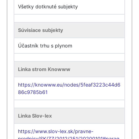
Všetky dotknuté subjekty
Súvisiace subjekty
Účastník trhu s plynom
Linka strom Knowww
https://knowww.eu/nodes/5feaf3223c44d6
86c9785b61
Linka Slov-lex
https://www.slov-lex.sk/pravne-
predpisy/SK/ZZ/2012/251/20200101#parag