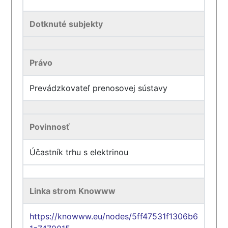
Dotknuté subjekty
Právo
Prevádzkovateľ prenosovej sústavy
Povinnosť
Účastník trhu s elektrinou
Linka strom Knowww
https://knowww.eu/nodes/5ff47531f1306b6