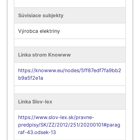
Súvisiace subjekty
Výrobca elektriny
Linka strom Knowww
https://knowww.eu/nodes/5ff87edf7fa9bb2
b9a5f2e1a
Linka Slov-lex
https://www.slov-lex.sk/pravne-
predpisy/SK/ZZ/2012/251/20200101#parag
raf-43.odsek-13