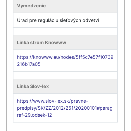
Vymedzenie
Úrad pre reguláciu sieťových odvetví
Linka strom Knowww
https://knowww.eu/nodes/5ff5c7e57f10739
216b17a05
Linka Slov-lex
https://www.slov-lex.sk/pravne-
predpisy/SK/ZZ/2012/251/20200101#parag
raf-29.odsek-12