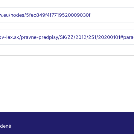
w.eu/nodes/5fec849f4f7719520009030f
lov-lex.sk/pravne-predpisy/SK/ZZ/2012/251/20200101#para
adené