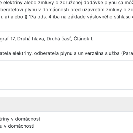
 elektriny alebo zmluvy o združenej dodávke plynu sa môž
dberateľovi plynu v domácnosti pred uzavretím zmluvy o z
. a) alebo § 17a ods. 4 iba na základe výslovného súhlasu
raf 17, Druhá hlava, Druhá časť, Článok I.
eľa elektriny, odberateľa plynu a univerzálna služba (Parag
triny v domácnosti
nu v domácnosti