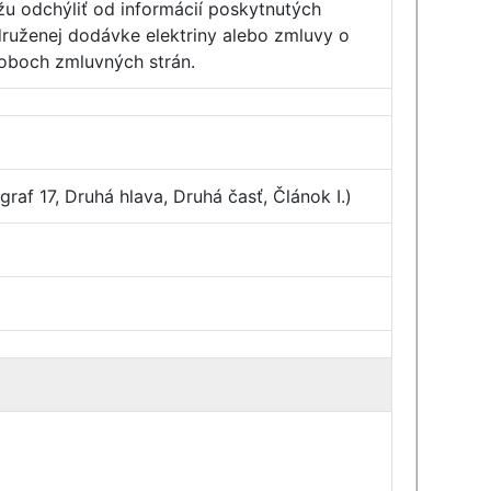
u odchýliť od informácií poskytnutých
druženej dodávke elektriny alebo zmluvy o
 oboch zmluvných strán.
raf 17, Druhá hlava, Druhá časť, Článok I.)