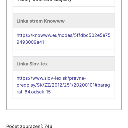
Linka strom Knowww
https://knowww.eu/nodes/5ffdbc502e5e75
9493009a41
Linka Slov-lex
https://www.slov-lex.sk/pravne-
predpisy/SK/ZZ/2012/251/20200101#parag
raf-64.odsek-15
Počet zobrazení: 746