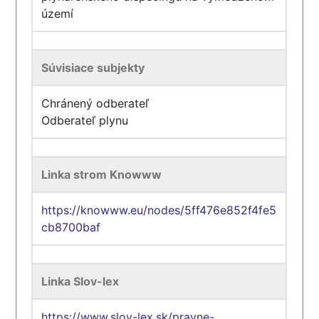
území
Súvisiace subjekty
Chránený odberateľ
Odberateľ plynu
Linka strom Knowww
https://knowww.eu/nodes/5ff476e852f4fe5
cb8700baf
Linka Slov-lex
https://www.slov-lex.sk/pravne-