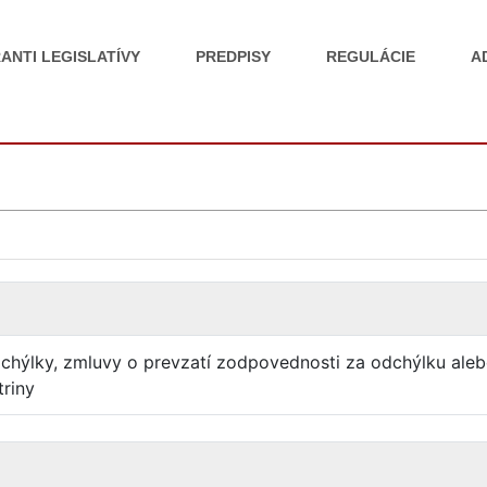
ANTI LEGISLATÍVY
PREDPISY
REGULÁCIE
A
dchýlky, zmluvy o prevzatí zodpovednosti za odchýlku ale
riny