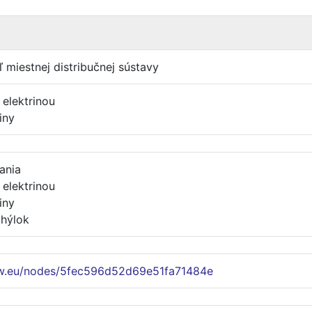
 miestnej distribučnej sústavy
 elektrinou
iny
ania
 elektrinou
iny
chýlok
w.eu/nodes/5fec596d52d69e51fa71484e