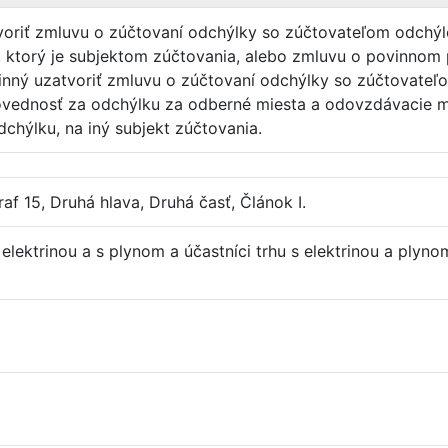
atvoriť zmluvu o zúčtovaní odchýlky so zúčtovateľom odchý
u, ktorý je subjektom zúčtovania, alebo zmluvu o povinnom
vinný uzatvoriť zmluvu o zúčtovaní odchýlky so zúčtovateľ
ovednosť za odchýlku za odberné miesta a odovzdávacie mie
chýlku, na iný subjekt zúčtovania.
af 15, Druhá hlava, Druhá časť, Článok I.
elektrinou a s plynom a účastníci trhu s elektrinou a plyno