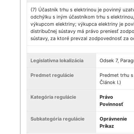
(7) Účastník trhu s elektrinou je povinný uz
odchýlku s iným účastníkom trhu s elektrino
výkupcom elektriny; výkupca elektriny je po
distribučnej sústavy má právo preniesť zodp
sústavy, za ktoré prevzal zodpovednosť za od
Legislatívna lokalizácia
Odsek 7, Paragr
Predmet regulácie
Predmet trhu s 
Článok I.)
Kategória regulácie
Právo
Povinnosť
Subkategória regulácie
Oprávnenie
Príkaz