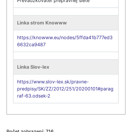
Prevádzkovateľ prepravnej siete
Linka strom Knowww
https://knowww.eu/nodes/5ffda41b777ed3
6632ca9487
Linka Slov-lex
https://www.slov-lex.sk/pravne-
predpisy/SK/ZZ/2012/251/20200101#parag
raf-63.odsek-2
Počet zobrazení: 716