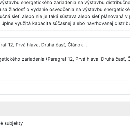
stavbu energetického zariadenia na výstavbu distribučnej s
sa žiadosť o vydanie osvedčenia na výstavbu energetického
čná sieť, alebo nie je taká sústava alebo sieť plánovaná v 
e úplne využitá kapacita súčasnej alebo navrhovanej distribu
af 12, Prvá hlava, Druhá časť, Článok I.
etického zariadenia (Paragraf 12, Prvá hlava, Druhá časť, Č
é subjekty