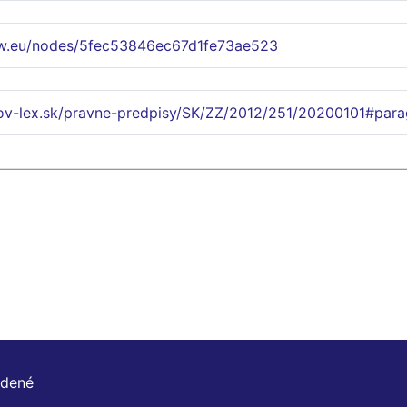
w.eu/nodes/5fec53846ec67d1fe73ae523
lov-lex.sk/pravne-predpisy/SK/ZZ/2012/251/20200101#para
adené