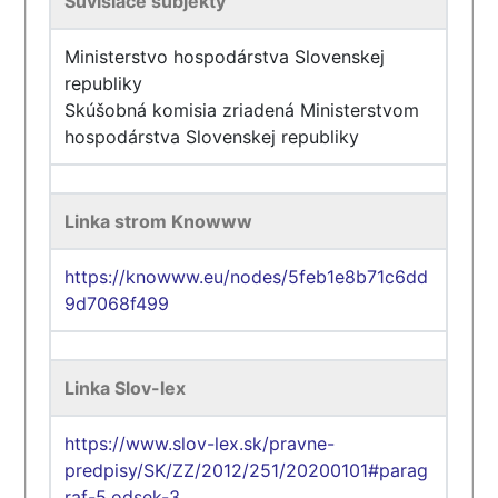
Súvisiace subjekty
Ministerstvo hospodárstva Slovenskej
republiky
Skúšobná komisia zriadená Ministerstvom
hospodárstva Slovenskej republiky
Linka strom Knowww
https://knowww.eu/nodes/5feb1e8b71c6dd
9d7068f499
Linka Slov-lex
https://www.slov-lex.sk/pravne-
predpisy/SK/ZZ/2012/251/20200101#parag
raf-5.odsek-3