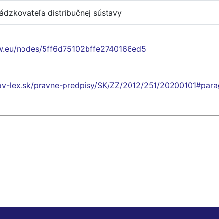
ádzkovateľa distribučnej sústavy
w.eu/nodes/5ff6d75102bffe2740166ed5
lov-lex.sk/pravne-predpisy/SK/ZZ/2012/251/20200101#para