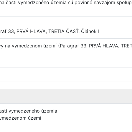
a časti vymedzeného územia sú povinné navzájom spolupr
graf 33, PRVÁ HLAVA, TRETIA ČASŤ, Článok I
avy na vymedzenom území (Paragraf 33, PRVÁ HLAVA, TRE
časti vymedzeného územia
vymedzenom území