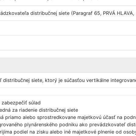
vádzkovateľa distribučnej siete (Paragraf 65, PRVÁ HLAV
 distribučnej siete, ktorý je súčasťou vertikálne integrova
 zabezpečiť súlad
ná za riadenie distribučnej siete
á priamo alebo sprostredkovane majetkovú účasť na podnik
egrovaného plynárenského podniku ako prevádzkovateľ distr
rijíma podiel na zisku alebo iné majetkové plnenie od osoby