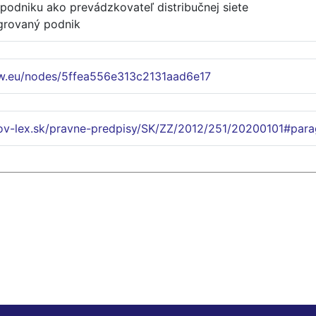
podniku ako prevádzkovateľ distribučnej siete
egrovaný podnik
w.eu/nodes/5ffea556e313c2131aad6e17
lov-lex.sk/pravne-predpisy/SK/ZZ/2012/251/20200101#para