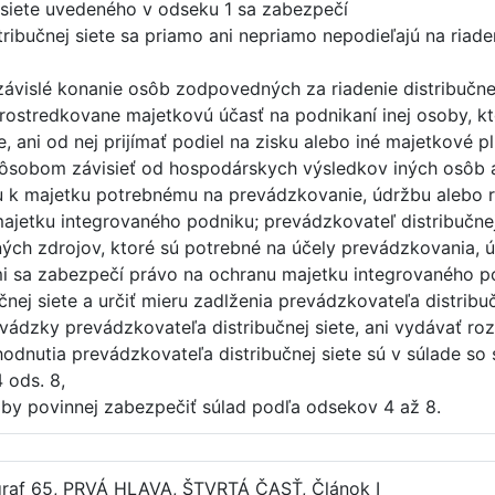
j siete uvedeného v odseku 1 sa zabezpečí
ribučnej siete sa priamo ani nepriamo nepodieľajú na riade
ezávislé konanie osôb zodpovedných za riadenie distribučn
rostredkovane majetkovú účasť na podnikaní inej osoby, kt
e, ani od nej prijímať podiel na zisku alebo iné majetkov
spôsobom závisieť od hospodárskych výsledkov iných osôb a
u k majetku potrebnému na prevádzkovanie, údržbu alebo roz
ajetku integrovaného podniku; prevádzkovateľ distribučnej
ých zdrojov, ktoré sú potrebné na účely prevádzkovania, úd
i sa zabezpečí právo na ochranu majetku integrovaného p
čnej siete a určiť mieru zadlženia prevádzkovateľa distrib
ádzky prevádzkovateľa distribučnej siete, ani vydávať ro
zhodnutia prevádzkovateľa distribučnej siete sú v súlade s
 ods. 8,
y povinnej zabezpečiť súlad podľa odsekov 4 až 8.
graf 65, PRVÁ HLAVA, ŠTVRTÁ ČASŤ, Článok I