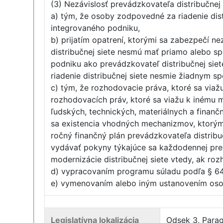
(3) Nezávislosť prevádzkovateľa distribučne
a) tým, že osoby zodpovedné za riadenie dist
integrovaného podniku,
b) prijatím opatrení, ktorými sa zabezpečí n
distribučnej siete nesmú mať priamo alebo sp
podniku ako prevádzkovateľ distribučnej siet
riadenie distribučnej siete nesmie žiadnym 
c) tým, že rozhodovacie práva, ktoré sa viaž
rozhodovacích práv, ktoré sa viažu k inému m
ľudských, technických, materiálnych a finančn
sa existencia vhodných mechanizmov, ktorým
ročný finančný plán prevádzkovateľa distribu
vydávať pokyny týkajúce sa každodennej prev
modernizácie distribučnej siete vtedy, ak ro
d) vypracovaním programu súladu podľa § 64
e) vymenovaním alebo iným ustanovením osob
Legislatívna lokalizácia
Odsek 3, Para