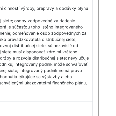
ní činností výroby, prepravy a dodávky plynu
ej siete; osoby zodpovedné za riadenie
orá je súčasťou toho istého integrovaného
é plnenie; odmeňovanie osôb zodpovedných za
ko prevádzkovateľa distribučnej siete,
voj distribučnej siete, sú nezávislé od
 siete musí disponovať zdrojmi vrátane
ržby a rozvoja distribučnej siete; nevylučuje
odniku; integrovaný podnik môže schvaľovať
učnej siete; integrovaný podnik nemá právo
zhodnutia týkajúce sa výstavby alebo
o schválenými ukazovateľmi finančného plánu,