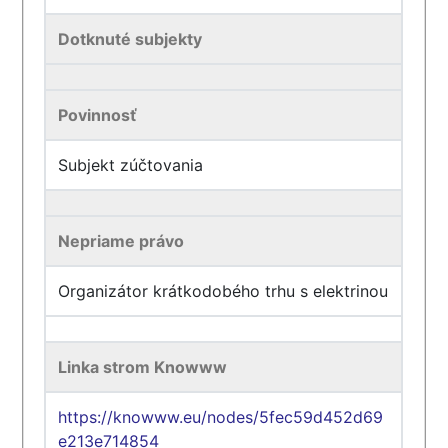
Dotknuté subjekty
Povinnosť
Subjekt zúčtovania
Nepriame právo
Organizátor krátkodobého trhu s elektrinou
Linka strom Knowww
https://knowww.eu/nodes/5fec59d452d69
e213e714854