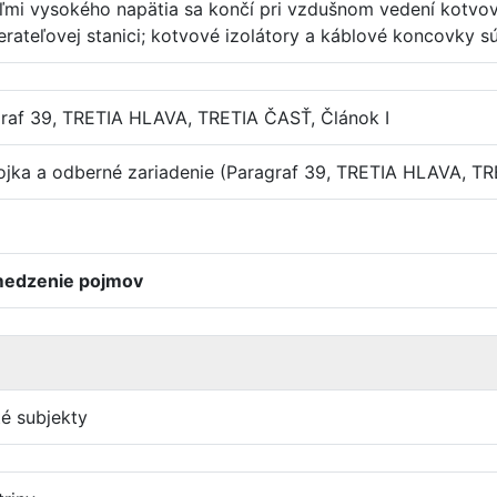
eľmi vysokého napätia sa končí pri vzdušnom vedení kotvový
teľovej stanici; kotvové izolátory a káblové koncovky sú
graf 39, TRETIA HLAVA, TRETIA ČASŤ, Článok I
pojka a odberné zariadenie (Paragraf 39, TRETIA HLAVA, T
ymedzenie pojmov
é subjekty