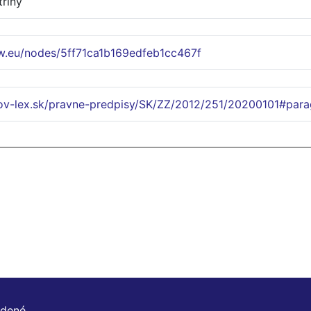
triny
w.eu/nodes/5ff71ca1b169edfeb1cc467f
lov-lex.sk/pravne-predpisy/SK/ZZ/2012/251/20200101#para
adené