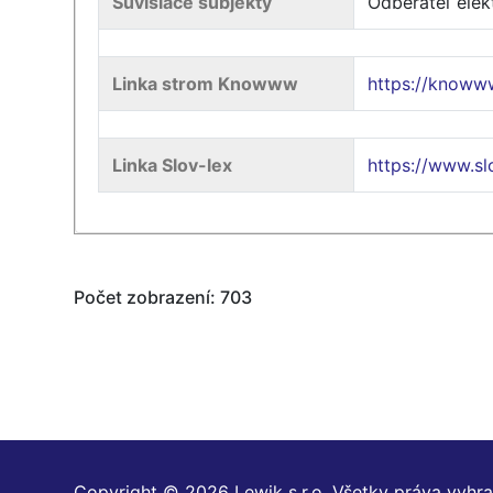
Súvisiace subjekty
Odberateľ elek
Linka strom Knowww
https://knoww
Linka Slov-lex
https://www.s
Počet zobrazení: 703
Copyright © 2026 Lewik s.r.o. Všetky práva vyhr