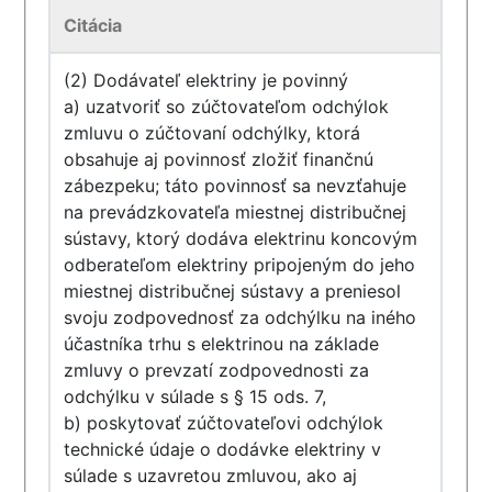
Citácia
(2) Dodávateľ elektriny je povinný
a) uzatvoriť so zúčtovateľom odchýlok
zmluvu o zúčtovaní odchýlky, ktorá
obsahuje aj povinnosť zložiť finančnú
zábezpeku; táto povinnosť sa nevzťahuje
na prevádzkovateľa miestnej distribučnej
sústavy, ktorý dodáva elektrinu koncovým
odberateľom elektriny pripojeným do jeho
miestnej distribučnej sústavy a preniesol
svoju zodpovednosť za odchýlku na iného
účastníka trhu s elektrinou na základe
zmluvy o prevzatí zodpovednosti za
odchýlku v súlade s § 15 ods. 7,
b) poskytovať zúčtovateľovi odchýlok
technické údaje o dodávke elektriny v
súlade s uzavretou zmluvou, ako aj