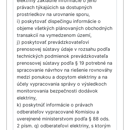
elektriny základné informácie o jeho
právach týkajúcich sa dostupných
prostriedkov na urovnanie sporu,
i) poskytovať dispečingu informácie o
objeme všetkých plánovaných obchodných
transakcií na vymedzenom území,
j) poskytovať prevádzkovateľovi
prenosovej sústavy údaje v rozsahu podľa
technických podmienok prevádzkovateľa
prenosovej sústavy podľa § 19 potrebné na
spracovanie návrhov na riešenie rovnováhy
medzi ponukou a dopytom elektriny a na
účely vypracovania správy o výsledkoch
monitorovania bezpečnosti dodávok
elektriny,
k) poskytnúť informácie o právach
odberateľov vypracované Komisiou a
uverejnené ministerstvom podľa § 88 ods.
2 písm. q) odberateľovi elektriny, s ktorým