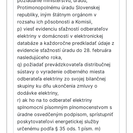
požiadanie ministerstvu, úradu,
Protimonopolnému úradu Slovenskej
republiky, iným štátnym orgánom v
rozsahu ich pôsobnosti a Komisii,
p) viesť evidenciu sťažností odberateľov
elektriny v domácnosti v elektronickej
databáze a každoročne predkladať údaje z
evidencie sťažností úradu do 28. februára
nasledujúceho roka,
q) požiadať prevádzkovateľa distribučnej
sústavy o vyradenie odberného miesta
odberateľa elektriny zo svojej bilančnej
skupiny ku dňu ukončenia zmluvy o
dodávke elektriny,
r) ak ho na to odberateľ elektriny
splnomocní písomným plnomocenstvom s
úradne osvedčeným podpisom, sprístupniť
poskytovateľovi energetickej služby
určenému podľa § 35 ods. 1 písm. m)