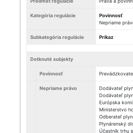
Predmet regulácie
Práva a povin
Kategória regulácie
Povinnosť
Nepriame práv
Subkategória regulácie
Príkaz
Dotknuté subjekty
Povinnosť
Prevádzkovateľ
Nepriame právo
Dodávateľ ply
Dodávateľ plyn
Európska komi
Ministerstvo h
Odberateľ ply
Plynárenský di
Účastník trhu 