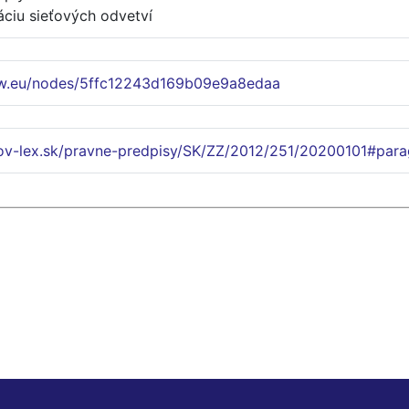
áciu sieťových odvetví
ww.eu/nodes/5ffc12243d169b09e9a8edaa
lov-lex.sk/pravne-predpisy/SK/ZZ/2012/251/20200101#para