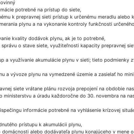
povinný
mácie potrebné na prístup do siete,
enému k prepravnej sieti prístup k určenému meradlu alebo
l merania plynu a na vykonanie kontroly funkčnosti určené
anie kvality dodávok plynu, ak je to potrebné,
e správu o stave siete, využiteľnosti kapacity prepravnej s
 a využívanie akumulácie plynu v sieti; tieto podmienky z
ynu a vývoze plynu na vymedzené územie a zasielať ho mini
vnej siete vrátane plánu rozvoja prepojení na obdobie nasl
 ho ministerstvu a úradu každoročne do 30. novembra na na
spečingu informácie potrebné na vyhlásenie krízovej situá
dnutého prístupu k akumulácii plynu,
mo domácnosti alebo dodávateľa plynu konajúceho v mene 