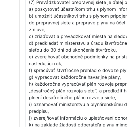
(7) Prevádzkovateľ prepravnej siete je ďalej 
a) poskytovať účastníkom trhu s plynom infor
b) umožniť účastníkovi trhu s plynom pripoj
do prepravnej siete a preprave plynu na úče
zmluve,
c) zriaďovať a prevádzkovať miesta na sledov
d) predkladať ministerstvu a úradu štvrťročn
sieťou do 30 dní od ukončenia štvrťroku,
e) zverejňovať obchodné podmienky na prístup
nasledujúci rok,
f) spracúvať štvrťročne prehľad o dovoze pl
g) vypracovať každoročne havarijné plány,
h) každoročne vypracúvať plán rozvoja prepra
„desaťročný plán rozvoja siete“) a predložiť
plnení desaťročného plánu rozvoja siete,
i) oznamovať ministerstvu a plynárenskému di
predpisu,
j) zverejňovať informáciu o uplatňovaní doho
k) na základe žiadosti odberateľa plynu mi