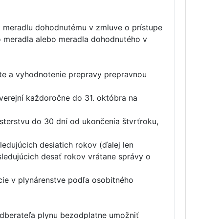
 k meradlu dohodnutému v zmluve o prístupe
ho meradla alebo meradla dohodnutého v
iete a vyhodnotenie prepravy prepravnou
verejní každoročne do 31. októbra na
sterstvu do 30 dní od ukončenia štvrťroku,
edujúcich desiatich rokov (ďalej len
sledujúcich desať rokov vrátane správy o
cie v plynárenstve podľa osobitného
odberateľa plynu bezodplatne umožniť