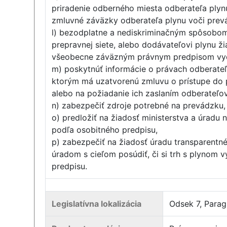
priradenie odberného miesta odberateľa plyn
zmluvné záväzky odberateľa plynu voči prev
l) bezodplatne a nediskriminačným spôsobom 
prepravnej siete, alebo dodávateľovi plynu 
všeobecne záväzným právnym predpisom vyda
m) poskytnúť informácie o právach odberateľ
ktorým má uzatvorenú zmluvu o prístupe do p
alebo na požiadanie ich zaslaním odberateľov
n) zabezpečiť zdroje potrebné na prevádzku, 
o) predložiť na žiadosť ministerstva a úradu
podľa osobitného predpisu,
p) zabezpečiť na žiadosť úradu transparentn
úradom s cieľom posúdiť, či si trh s plynom v
predpisu.
Legislatívna lokalizácia
Odsek 7, Para