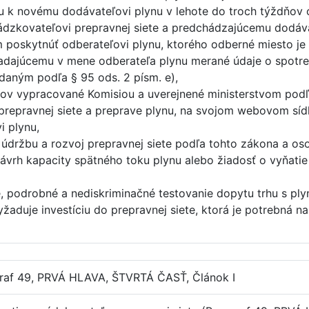
u k novému dodávateľovi plynu v lehote do troch týždňov o
ádzkovateľovi prepravnej siete a predchádzajúcemu dodáva
poskytnúť odberateľovi plynu, ktorého odberné miesto je 
žiadajúcemu v mene odberateľa plynu merané údaje o spotr
ným podľa § 95 ods. 2 písm. e),
ov vypracované Komisiou a uverejnené ministerstvom podľa 
repravnej siete a preprave plynu, na svojom webovom síd
i plynu,
údržbu a rozvoj prepravnej siete podľa tohto zákona a oso
 návrh kapacity spätného toku plynu alebo žiadosť o vyňati
é, podrobné a nediskriminačné testovanie dopytu trhu s pl
yžaduje investíciu do prepravnej siete, ktorá je potrebná n
graf 49, PRVÁ HLAVA, ŠTVRTÁ ČASŤ, Článok I