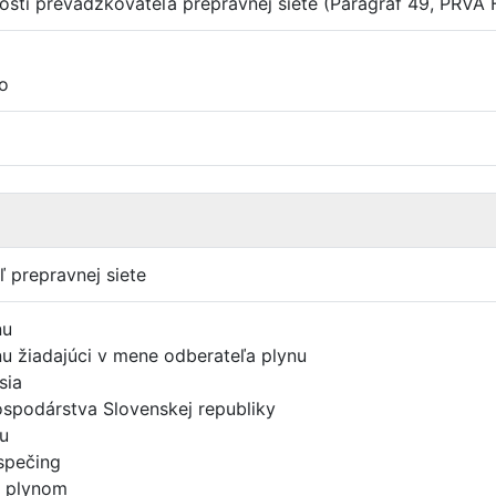
nosti prevádzkovateľa prepravnej siete (Paragraf 49, PR
o
 prepravnej siete
nu
u žiadajúci v mene odberateľa plynu
sia
ospodárstva Slovenskej republiky
nu
spečing
s plynom