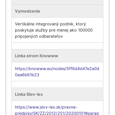
Vymedzenie
Vertikálne integrovaný podnik, ktorý
poskytuje služby pre menej ako 100000
pripojených odberateľov
Linka strom Knowww
https://knowww.eu/nodes/5ff6d4d47e2a0d
0aa6b61b23
Linka Slov-lex
https://www.slov-lex.sk/pravne-
predpisy/SK/ZZ/2012/251/20200101#parag