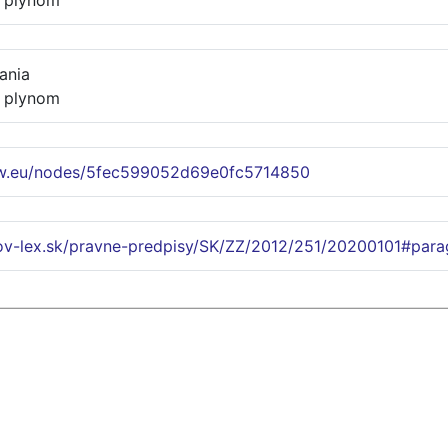
s plynom
ania
s plynom
ww.eu/nodes/5fec599052d69e0fc5714850
lov-lex.sk/pravne-predpisy/SK/ZZ/2012/251/20200101#para