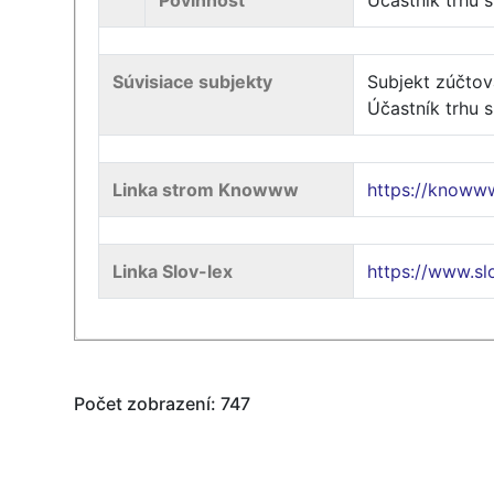
Povinnosť
Účastník trhu 
Súvisiace subjekty
Subjekt zúčtov
Účastník trhu 
Linka strom Knowww
https://know
Linka Slov-lex
https://www.s
Počet zobrazení: 747