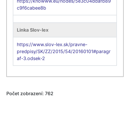
https://knowww.eu/nodes/5e3c04ddafb89
c9f6cabee8b
Linka Slov-lex
https://www.slov-lex.sk/pravne-
predpisy/SK/ZZ/2015/54/20160101#paragr
af-3.odsek-2
Počet zobrazení: 762