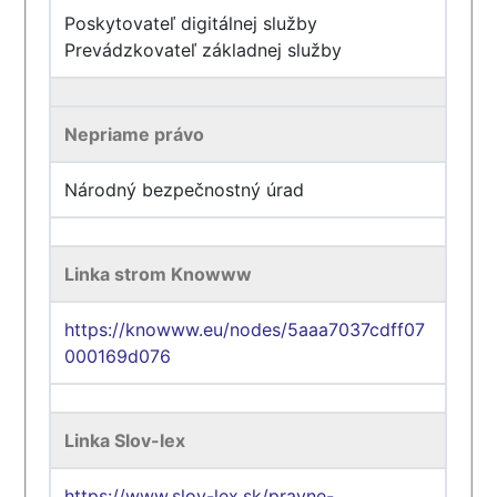
Poskytovateľ digitálnej služby
Prevádzkovateľ základnej služby
Nepriame právo
Národný bezpečnostný úrad
Linka strom Knowww
https://knowww.eu/nodes/5aaa7037cdff07
000169d076
Linka Slov-lex
https://www.slov-lex.sk/pravne-