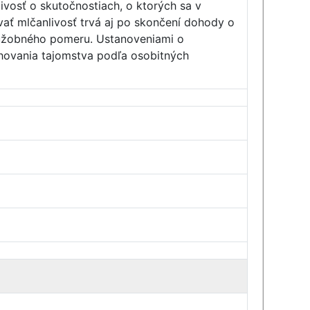
livosť o skutočnostiach, o ktorých sa v
vať mlčanlivosť trvá aj po skončení dohody o
lužobného pomeru. Ustanoveniami o
chovania tajomstva podľa osobitných