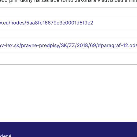
lebo plnil úlohy na základe tohto zákona a v súvislosti s ní
w.eu/nodes/5aa8fe16679c3e0001d5f9e2
ov-lex.sk/pravne-predpisy/SK/ZZ/2018/69/#paragraf-12.od
adené