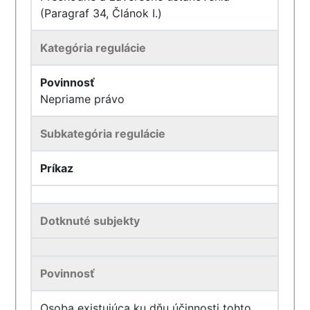
(Paragraf 34, Článok I.)
Kategória regulácie
Povinnosť
Nepriame právo
Subkategória regulácie
Príkaz
Dotknuté subjekty
Povinnosť
Osoba existujúca ku dňu účinnosti tohto