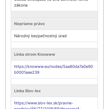
zákona
Nepriame právo
Národný bezpečnostný úrad
Linka strom Knowww
https://knowww.eu/nodes/5aa80da7a0e90
b0001aae239
Linka Slov-lex
https://www.slov-lex.sk/pravne-
predpisy/SK/ZZ/2018/69/#paragraf-