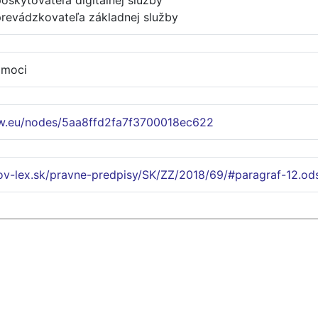
skytovateľa digitálnej služby
revádzkovateľa základnej služby
 moci
w.eu/nodes/5aa8ffd2fa7f3700018ec622
ov-lex.sk/pravne-predpisy/SK/ZZ/2018/69/#paragraf-12.od