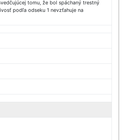
svedčujúcej tomu, že bol spáchaný trestný
livosť podľa odseku 1 nevzťahuje na