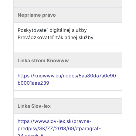
Nepriame právo
Poskytovateľ digitálnej služby
Prevádzkovateľ základnej služby
Linka strom Knowww
https://knowww.eu/nodes/5aa80da7a0e90
b0001aae239
Linka Slov-lex
https://www.slov-lex.sk/pravne-
predpisy/SK/ZZ/2018/69/#paragraf-
34.odsek-5