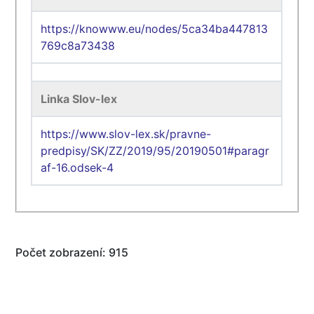
https://knowww.eu/nodes/5ca34ba447813
769c8a73438
Linka Slov-lex
https://www.slov-lex.sk/pravne-
predpisy/SK/ZZ/2019/95/20190501#paragr
af-16.odsek-4
Počet zobrazení: 915