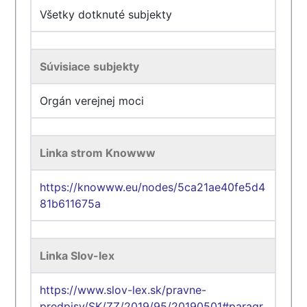
Všetky dotknuté subjekty
Súvisiace subjekty
Orgán verejnej moci
Linka strom Knowww
https://knowww.eu/nodes/5ca21ae40fe5d4
81b611675a
Linka Slov-lex
https://www.slov-lex.sk/pravne-
predpisy/SK/ZZ/2019/95/20190501#paragr