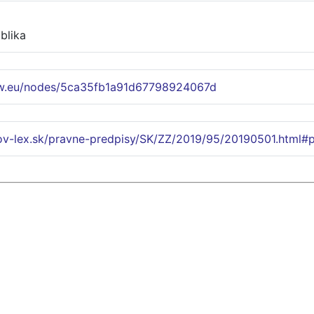
blika
ww.eu/nodes/5ca35fb1a91d67798924067d
ov-lex.sk/pravne-predpisy/SK/ZZ/2019/95/20190501.html#