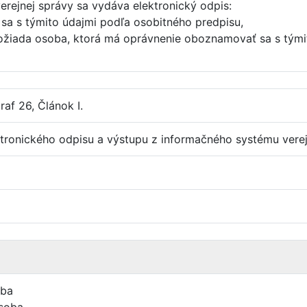
erejnej správy sa vydáva elektronický odpis:
sa s týmito údajmi podľa osobitného predpisu,
ožiada osoba, ktorá má oprávnenie oboznamovať sa s týmit
af 26, Článok I.
tronického odpisu a výstupu z informačného systému verejn
oba