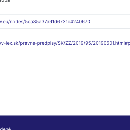
soba
ww.eu/nodes/5ca35a37a91d6731c4240670
ov-lex.sk/pravne-predpisy/SK/ZZ/2019/95/20190501.html#
adené