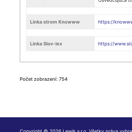
Osvedčujúca o
Linka strom Knowww
https://know
Linka Slov-lex
https://www.sl
Počet zobrazení: 754
Copyright © 2026 Lewik s.r.o. Všetky práva vyhr