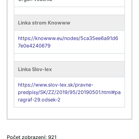
Linka strom Knowww
https://knowww.eu/nodes/5ca35ee6a91d6
7e0e4240679
Linka Slov-lex
https://www.slov-lex.sk/pravne-
predpisy/SK/ZZ/2019/95/20190501.html#pa
ragraf-29.odsek-2
Počet zobrazení: 921