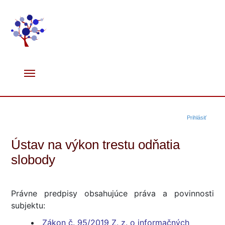
Prihlásiť
Ústav na výkon trestu odňatia
slobody
Právne predpisy obsahujúce práva a povinnosti
subjektu:
Zákon č. 95/2019 Z. z. o informačných