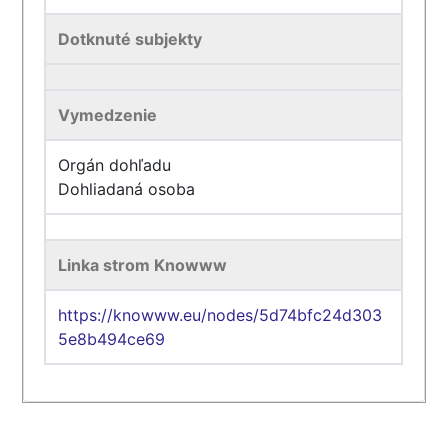
Dotknuté subjekty
Vymedzenie
Orgán dohľadu
Dohliadaná osoba
Linka strom Knowww
https://knowww.eu/nodes/5d74bfc24d303
5e8b494ce69