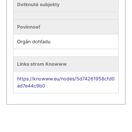
Dotknuté subjekty
Povinnosť
Orgán dohľadu
Linka strom Knowww
https://knowww.eu/nodes/5d74261958cfd0
ad7e44c9b0