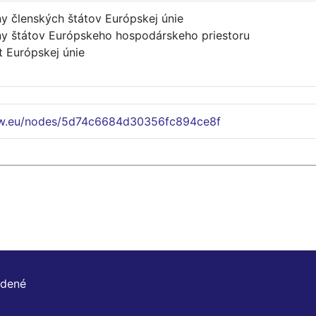
ny členských štátov Európskej únie
ny štátov Európskeho hospodárskeho priestoru
t Európskej únie
ww.eu/nodes/5d74c6684d30356fc894ce8f
adené