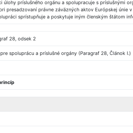
ci úlohy príslušného orgánu a spolupracuje s príslušnými o
ri presadzovaní právne záväzných aktov Európskej únie v 
olupráci sprístupňuje a poskytuje iným členským štátom in
graf 28, odsek 2
pre spoluprácu a príslušné orgány (Paragraf 28, Článok I.)
rincíp