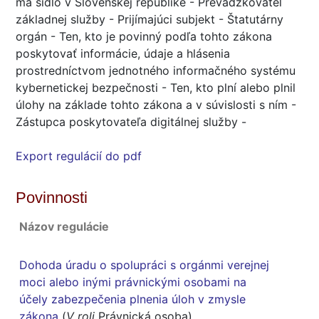
má sídlo v Slovenskej republike - Prevádzkovateľ
základnej služby - Prijímajúci subjekt - Štatutárny
orgán - Ten, kto je povinný podľa tohto zákona
poskytovať informácie, údaje a hlásenia
prostredníctvom jednotného informačného systému
kybernetickej bezpečnosti - Ten, kto plní alebo plnil
úlohy na základe tohto zákona a v súvislosti s ním -
Zástupca poskytovateľa digitálnej služby -
Export regulácií do pdf
Povinnosti
Názov regulácie
Dohoda úradu o spolupráci s orgánmi verejnej
moci alebo inými právnickými osobami na
účely zabezpečenia plnenia úloh v zmysle
zákona
(
V roli
Právnická osoba)