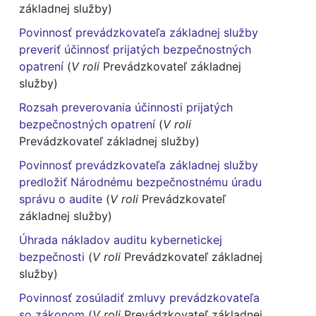
základnej služby)
Povinnosť prevádzkovateľa základnej služby
preveriť účinnosť prijatých bezpečnostných
opatrení
(
V roli
Prevádzkovateľ základnej
služby)
Rozsah preverovania účinnosti prijatých
bezpečnostných opatrení
(
V roli
Prevádzkovateľ základnej služby)
Povinnosť prevádzkovateľa základnej služby
predložiť Národnému bezpečnostnému úradu
správu o audite
(
V roli
Prevádzkovateľ
základnej služby)
Úhrada nákladov auditu kybernetickej
bezpečnosti
(
V roli
Prevádzkovateľ základnej
služby)
Povinnosť zosúladiť zmluvy prevádzkovateľa
so zákonom
(
V roli
Prevádzkovateľ základnej